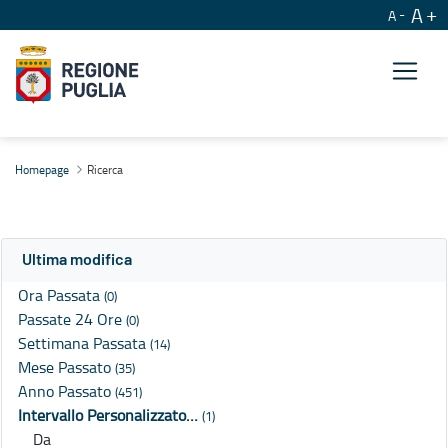
A
A
Ricerca
Homepage
Ricerca
Ultima modifica
Ora Passata
(0)
Passate 24 Ore
(0)
Settimana Passata
(14)
Mese Passato
(35)
Anno Passato
(451)
Intervallo Personalizzato…
(1)
Da