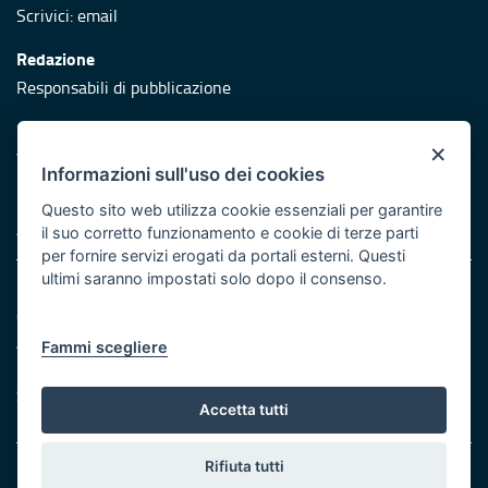
Scrivici:
email
Redazione
Responsabili di pubblicazione
Protezione civile
×
Vai al sito di Protezione Civile Puglia
Informazioni sull'uso dei cookies
Iniziativa finanziata con risorse del POR Puglia 2014/2020 -
Questo sito web utilizza cookie essenziali per garantire
Asse XI
il suo corretto funzionamento e cookie di terze parti
per fornire servizi erogati da portali esterni. Questi
ultimi saranno impostati solo dopo il consenso.
Note legali
Cookie e privacy
Atti di notifica
Fammi scegliere
Feed RSS
Servizi Intranet
Accetta tutti
Rifiuta tutti
© Regione Puglia