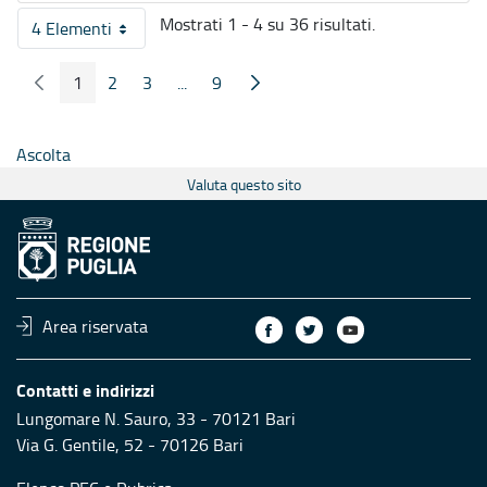
Mostrati 1 - 4 su 36 risultati.
4 Elementi
Per pagina
1
2
3
...
9
Pagina Precedente
Pagina Seguente
Pagina
Pagina
Pagina
Pagine intermedie
Pagina
Ascolta
Valuta questo sito
Area riservata
Contatti e indirizzi
Lungomare N. Sauro, 33 - 70121 Bari
Via G. Gentile, 52 - 70126 Bari