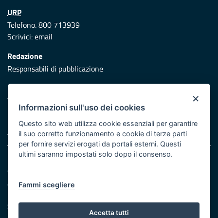
URP
Telefono: 800 713939
Scrivici:
email
Redazione
Responsabili di pubblicazione
Protezione civile
×
Vai al sito di Protezione Civile Puglia
Informazioni sull'uso dei cookies
Iniziativa finanziata con risorse del POR Puglia 2014/2020 -
Questo sito web utilizza cookie essenziali per garantire
Asse XI
il suo corretto funzionamento e cookie di terze parti
per fornire servizi erogati da portali esterni. Questi
ultimi saranno impostati solo dopo il consenso.
Note legali
Cookie e privacy
Atti di notifica
Fammi scegliere
Feed RSS
Servizi Intranet
Accetta tutti