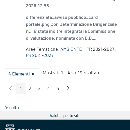
2026 12.53
differenziata_avviso pubblico_card
portale.png Con Determinazione Dirigenziale
n
....E' stata inoltre integrata la Commissione
di valutazione, nominata con D.D....
Aree Tematiche:
AMBIENTE
PR 2021-2027:
PR 2021-2027
Mostrati 1 - 4 su 19 risultati.
4 Elementi
Per pagina
1
2
3
4
5
Pagina Precedente
Pagina Seguente
Pagina
Pagina
Pagina
Pagina
Pagina
Ascolta
Valuta questo sito