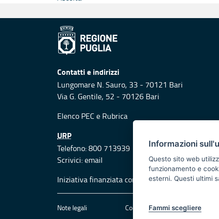
Contatti e indirizzi
Lungomare N. Sauro, 33 - 70121 Bari
Via G. Gentile, 52 - 70126 Bari
Elenco PEC
e
Rubrica
URP
Informazioni sull'
Telefono: 800 713939
Scrivici:
email
Questo sito web utilizz
funzionamento e cookie 
Iniziativa finanziata con risorse del POR Puglia
esterni. Questi ultimi
Note legali
Cookie e privacy
Att
Fammi scegliere