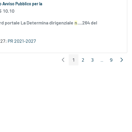
 Avviso Pubblico per la
6 10.10
rd portale La Determina dirigenziale
n
....264 del
027:
PR 2021-2027
1
2
3
...
9
Pagina Precedente
Pagin
Pagina
Pagina
Pagina
Pagine interme
Pagina