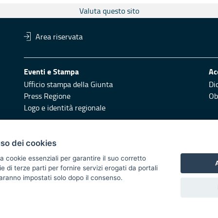
Valuta questo sito
Area riservata
Eventi e Stampa
Ac
Ufficio stampa della Giunta
Di
Press Regione
Obi
Logo e identità regionale
Redazione
Pr
uso dei cookies
Responsabili di pubblicazione
Vai
a cookie essenziali per garantire il suo corretto
A
di terze parti per fornire servizi erogati da portali
 2014/2020 - Asse XI
 saranno impostati solo dopo il consenso.
i di notifica
Feed RSS
Servizi Intranet