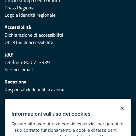
Ufficio stampa della Giunta
Press Regione
Logo e identità regionale
Accessibilità
Dichiarazione di accessibilità
Obiettivi di accessibilità
URP
Telefono: 800 713939
Scrivici:
email
Redazione
Responsabili di pubblicazione
Protezione civile
×
Vai al sito di Protezione Civile Puglia
Informazioni sull'uso dei cookies
Iniziativa finanziata con risorse del POR Puglia 2014/2020 -
Questo sito web utilizza cookie essenziali per garantire
Asse XI
il suo corretto funzionamento e cookie di terze parti