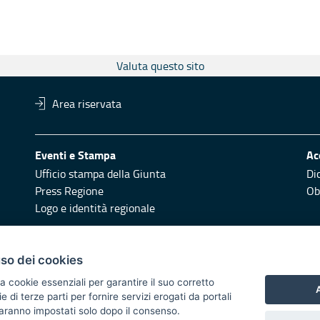
Valuta questo sito
Area riservata
Eventi e Stampa
Ac
Ufficio stampa della Giunta
Di
Press Regione
Obi
Logo e identità regionale
Redazione
Pr
uso dei cookies
Responsabili di pubblicazione
Vai
a cookie essenziali per garantire il suo corretto
A
di terze parti per fornire servizi erogati da portali
 2014/2020 - Asse XI
 saranno impostati solo dopo il consenso.