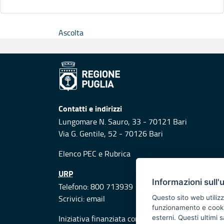
Ascolta
Contatti e indirizzi
Lungomare N. Sauro, 33 - 70121 Bari
Via G. Gentile, 52 - 70126 Bari
Elenco PEC
e
Rubrica
URP
Informazioni sull'
Telefono: 800 713939
Scrivici:
email
Questo sito web utilizz
funzionamento e cookie 
Iniziativa finanziata con risorse del POR Puglia
esterni. Questi ultimi