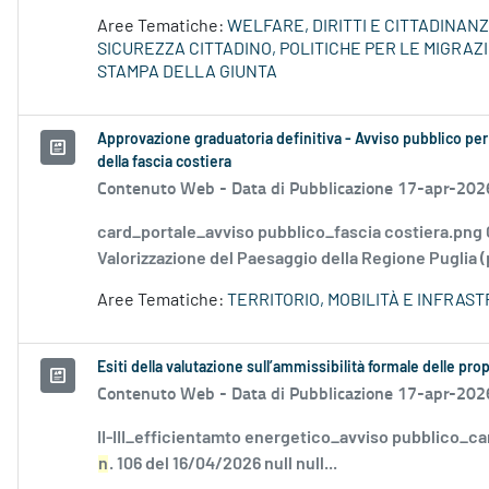
Aree Tematiche:
WELFARE, DIRITTI E CITTADINAN
SICUREZZA CITTADINO, POLITICHE PER LE MIGRAZI
STAMPA DELLA GIUNTA
Approvazione graduatoria definitiva - Avviso pubblico per 
della fascia costiera
Contenuto Web -
Data di Pubblicazione 17-apr-202
card_portale_avviso pubblico_fascia costiera.png
Valorizzazione del Paesaggio della Regione Puglia (p
Aree Tematiche:
TERRITORIO, MOBILITÀ E INFRAS
Esiti della valutazione sull’ammissibilità formale delle pr
Contenuto Web -
Data di Pubblicazione 17-apr-202
II-III_efficientamto energetico_avviso pubblico_ca
n
. 106 del 16/04/2026 null null...