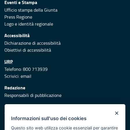
Eventi e Stampa
Ufficio stampa della Giunta
Press Regione
Logo e identità regionale
Accessibilità
Dichiarazione di accessibilità
Obiettivi di accessibilità
URP
Telefono: 800 713939
Scrivici:
email
Redazione
Responsabili di pubblicazione
Protezione civile
×
Vai al sito di Protezione Civile Puglia
Informazioni sull'uso dei cookies
Iniziativa finanziata con risorse del POR Puglia 2014/2020 -
Questo sito web utilizza cookie essenziali per garantire