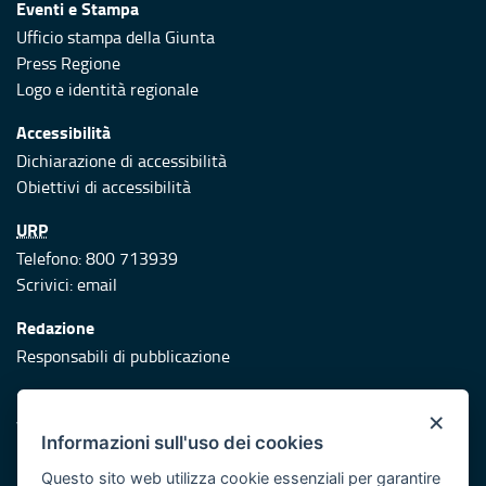
Eventi e Stampa
Ufficio stampa della Giunta
Press Regione
Logo e identità regionale
Accessibilità
Dichiarazione di accessibilità
Obiettivi di accessibilità
URP
Telefono: 800 713939
Scrivici:
email
Redazione
Responsabili di pubblicazione
Protezione civile
×
Vai al sito di Protezione Civile Puglia
Informazioni sull'uso dei cookies
Iniziativa finanziata con risorse del POR Puglia 2014/2020 -
Questo sito web utilizza cookie essenziali per garantire