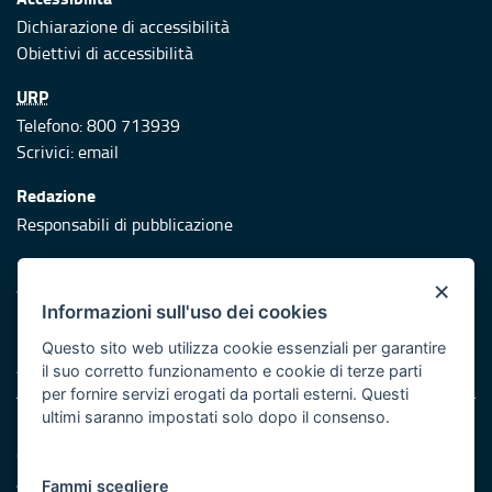
Dichiarazione di accessibilità
Obiettivi di accessibilità
URP
Telefono: 800 713939
Scrivici:
email
Redazione
Responsabili di pubblicazione
Protezione civile
×
Vai al sito di Protezione Civile Puglia
Informazioni sull'uso dei cookies
Iniziativa finanziata con risorse del POR Puglia 2014/2020 -
Questo sito web utilizza cookie essenziali per garantire
Asse XI
il suo corretto funzionamento e cookie di terze parti
per fornire servizi erogati da portali esterni. Questi
ultimi saranno impostati solo dopo il consenso.
Note legali
Cookie e privacy
Atti di notifica
Fammi scegliere