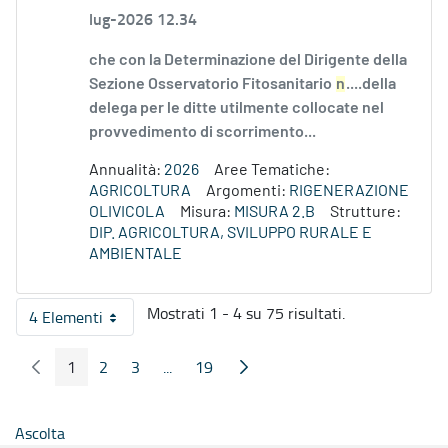
lug-2026 12.34
che con la Determinazione del Dirigente della
Sezione Osservatorio Fitosanitario
n
....della
delega per le ditte utilmente collocate nel
provvedimento di scorrimento...
Annualità:
2026
Aree Tematiche:
AGRICOLTURA
Argomenti:
RIGENERAZIONE
OLIVICOLA
Misura:
MISURA 2.B
Strutture:
DIP. AGRICOLTURA, SVILUPPO RURALE E
AMBIENTALE
Mostrati 1 - 4 su 75 risultati.
4 Elementi
Per pagina
1
2
3
...
19
Pagina Precedente
Pagina Seguente
Pagina
Pagina
Pagina
Pagine intermedie
Pagina
Ascolta