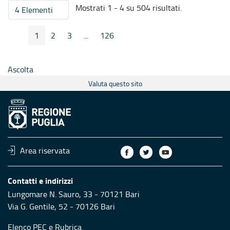
Mostrati 1 - 4 su 504 risultati.
4 Elementi
Per pagina
1
2
3
...
126
Pagina Precedente
Pagina Seguente
Pagina
Pagina
Pagina
Pagine intermedie
Pagina
Ascolta
Valuta questo sito
Area riservata
Contatti e indirizzi
Lungomare N. Sauro, 33 - 70121 Bari
Via G. Gentile, 52 - 70126 Bari
Elenco PEC
e
Rubrica