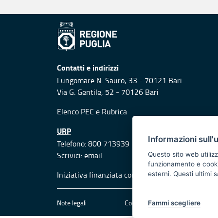
Contatti e indirizzi
Lungomare N. Sauro, 33 - 70121 Bari
Via G. Gentile, 52 - 70126 Bari
Elenco PEC
e
Rubrica
URP
Informazioni sull'
Telefono: 800 713939
Scrivici:
email
Questo sito web utilizz
funzionamento e cookie 
Iniziativa finanziata con risorse del POR Puglia
esterni. Questi ultimi
Note legali
Cookie e privacy
Att
Fammi scegliere