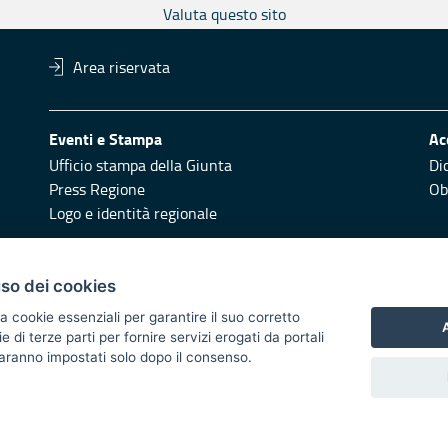
Valuta questo sito
Area riservata
Eventi e Stampa
Ac
Ufficio stampa della Giunta
Di
Press Regione
Obi
Logo e identità regionale
Redazione
Pr
uso dei cookies
Responsabili di pubblicazione
Vai
a cookie essenziali per garantire il suo corretto
A
di terze parti per fornire servizi erogati da portali
 2014/2020 - Asse XI
 saranno impostati solo dopo il consenso.
i di notifica
Feed RSS
Servizi Intranet