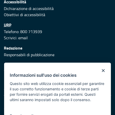
Accessibilità
Dichiarazione di accessibilità
Obiettivi di accessibilità
URP
Telefono: 800 713939
Scrivici:
email
Redazione
Responsabili di pubblicazione
Protezione civile
×
Vai al sito di Protezione Civile Puglia
Informazioni sull'uso dei cookies
Iniziativa finanziata con risorse del POR Puglia 2014/2020 -
Questo sito web utilizza cookie essenziali per garantire
Asse XI
il suo corretto funzionamento e cookie di terze parti
per fornire servizi erogati da portali esterni. Questi
ultimi saranno impostati solo dopo il consenso.
Note legali
Cookie e privacy
Atti di notifica