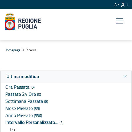
A
A
Ricerca
Homepage
Ricerca
Ultima modifica
Ora Passata
(0)
Passate 24 Ore
(0)
Settimana Passata
(8)
Mese Passato
(35)
Anno Passato
(536)
Intervallo Personalizzato…
(3)
Da