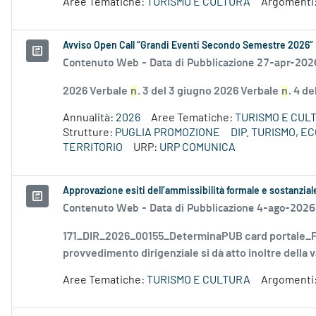
Aree Tematiche:
TURISMO E CULTURA
Argomenti
Avviso Open Call “Grandi Eventi Secondo Semestre 2026”
Contenuto Web -
Data di Pubblicazione 27-apr-202
2026 Verbale
n
. 3 del 3 giugno 2026 Verbale
n
. 4 d
Annualità:
2026
Aree Tematiche:
TURISMO E CUL
Strutture:
PUGLIA PROMOZIONE
DIP. TURISMO, 
TERRITORIO
URP:
URP COMUNICA
Approvazione esiti dell’ammissibilità formale e sostanzia
Contenuto Web -
Data di Pubblicazione 4-ago-2026
171_DIR_2026_00155_DeterminaPUB card portale_FD
provvedimento dirigenziale si dà atto inoltre della v
Aree Tematiche:
TURISMO E CULTURA
Argomenti