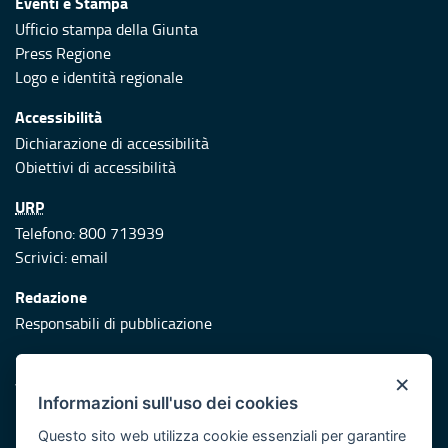
Eventi e Stampa
Ufficio stampa della Giunta
Press Regione
Logo e identità regionale
Accessibilità
Dichiarazione di accessibilità
Obiettivi di accessibilità
URP
Telefono: 800 713939
Scrivici:
email
Redazione
Responsabili di pubblicazione
Protezione civile
×
Vai al sito di Protezione Civile Puglia
Informazioni sull'uso dei cookies
Iniziativa finanziata con risorse del POR Puglia 2014/2020 -
Questo sito web utilizza cookie essenziali per garantire