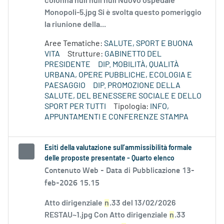
colonna null null null Nuovo ospedale
Monopoli-5.jpg Si è svolta questo pomeriggio
la riunione della...
Aree Tematiche:
SALUTE, SPORT E BUONA
VITA
Strutture:
GABINETTO DEL
PRESIDENTE
DIP. MOBILITÀ, QUALITÀ
URBANA, OPERE PUBBLICHE, ECOLOGIA E
PAESAGGIO
DIP. PROMOZIONE DELLA
SALUTE, DEL BENESSERE SOCIALE E DELLO
SPORT PER TUTTI
Tipologia:
INFO,
APPUNTAMENTI E CONFERENZE STAMPA
Esiti della valutazione sull’ammissibilità formale
delle proposte presentate - Quarto elenco
Contenuto Web -
Data di Pubblicazione 13-
feb-2026 15.15
Atto dirigenziale
n
.33 del 13/02/2026
RESTAU~1.jpg Con Atto dirigenziale
n
.33