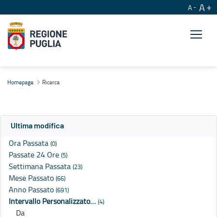
A
A
Ricerca
Homepage
Ricerca
Ultima modifica
Ora Passata
(0)
Passate 24 Ore
(5)
Settimana Passata
(23)
Mese Passato
(66)
Anno Passato
(691)
Intervallo Personalizzato…
(4)
Da