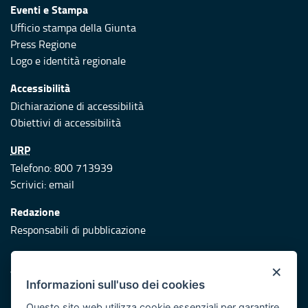
Eventi e Stampa
Ufficio stampa della Giunta
Press Regione
Logo e identità regionale
Accessibilità
Dichiarazione di accessibilità
Obiettivi di accessibilità
URP
Telefono: 800 713939
Scrivici:
email
Redazione
Responsabili di pubblicazione
Protezione civile
×
Vai al sito di Protezione Civile Puglia
Informazioni sull'uso dei cookies
Iniziativa finanziata con risorse del POR Puglia 2014/2020 -
Questo sito web utilizza cookie essenziali per garantire