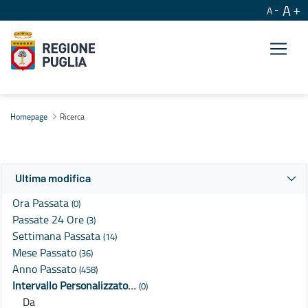
A
A
Ricerca
Homepage
Ricerca
Ultima modifica
Ora Passata
(0)
Passate 24 Ore
(3)
Settimana Passata
(14)
Mese Passato
(36)
Anno Passato
(458)
Intervallo Personalizzato…
(0)
Da