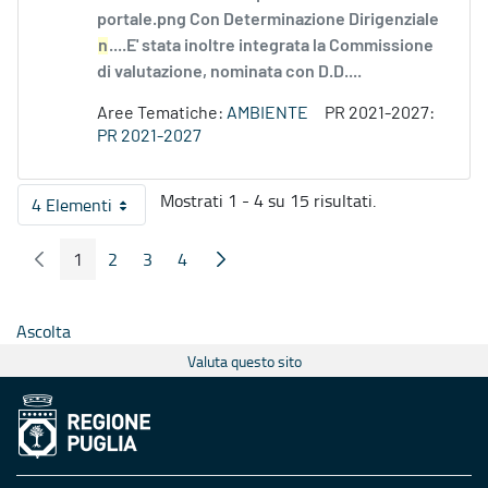
portale.png Con Determinazione Dirigenziale
n
....E' stata inoltre integrata la Commissione
di valutazione, nominata con D.D....
Aree Tematiche:
AMBIENTE
PR 2021-2027:
PR 2021-2027
Mostrati 1 - 4 su 15 risultati.
4 Elementi
Per pagina
1
2
3
4
Pagina Precedente
Pagina Seguente
Pagina
Pagina
Pagina
Pagina
Ascolta
Valuta questo sito