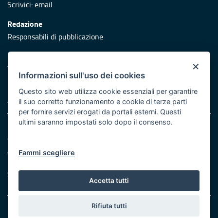
Scrivici:
email
Redazione
Responsabili di pubblicazione
Protezione civile
×
Vai al sito di Protezione Civile Puglia
Informazioni sull'uso dei cookies
Iniziativa finanziata con risorse del POR Puglia 2014/2020 -
Questo sito web utilizza cookie essenziali per garantire
Asse XI
il suo corretto funzionamento e cookie di terze parti
per fornire servizi erogati da portali esterni. Questi
ultimi saranno impostati solo dopo il consenso.
Note legali
Cookie e privacy
Atti di notifica
Fammi scegliere
Feed RSS
Servizi Intranet
Accetta tutti
Rifiuta tutti
© Regione Puglia