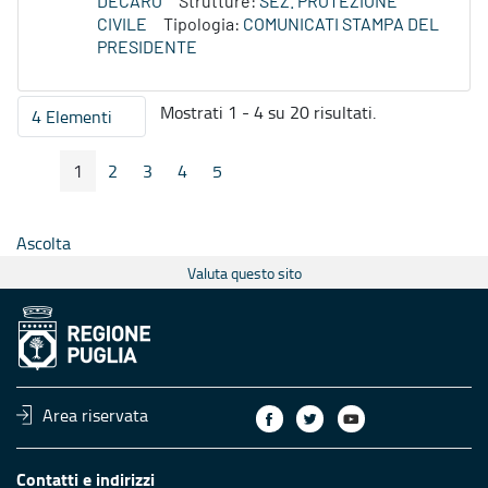
DECARO
Strutture:
SEZ. PROTEZIONE
CIVILE
Tipologia:
COMUNICATI STAMPA DEL
PRESIDENTE
Mostrati 1 - 4 su 20 risultati.
4 Elementi
Per pagina
1
2
3
4
5
Pagina Precedente
Pagina Seguente
Pagina
Pagina
Pagina
Pagina
Pagina
Ascolta
Valuta questo sito
Area riservata
Contatti e indirizzi