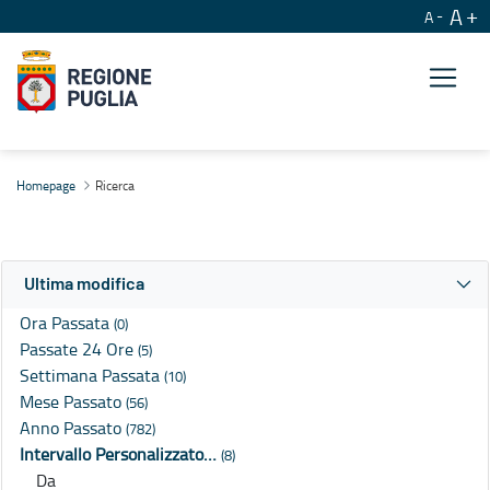
A
A
Ricerca
Homepage
Ricerca
Ultima modifica
Ora Passata
(0)
Passate 24 Ore
(5)
Settimana Passata
(10)
Mese Passato
(56)
Anno Passato
(782)
Intervallo Personalizzato…
(8)
Da