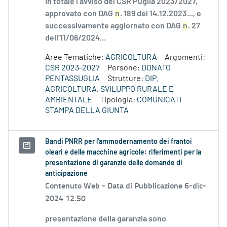
In totale l’avviso del CSR Puglia 2023/2027,
approvato con DAG
n
. 189 del 14.12.2023..., e
successivamente aggiornato con DAG
n
. 27
dell’11/06/2024...
Aree Tematiche:
AGRICOLTURA
Argomenti:
CSR 2023-2027
Persone:
DONATO
PENTASSUGLIA
Strutture:
DIP.
AGRICOLTURA, SVILUPPO RURALE E
AMBIENTALE
Tipologia:
COMUNICATI
STAMPA DELLA GIUNTA
Bandi PNRR per l'ammodernamento dei frantoi
oleari e delle macchine agricole: riferimenti per la
presentazione di garanzie delle domande di
anticipazione
Contenuto Web -
Data di Pubblicazione 6-dic-
2024 12.50
presentazione della garanzia sono