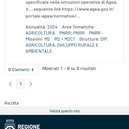
specificate nelle istruzioni operative di Agea,
n
....seguente link https://www.agea.gov.it/
portale-agea/normative/...
Annualità:
2024
Aree Tematiche:
AGRICOLTURA
PNRR:
PNRR
PNRR -
Missioni:
M2
M2 » M2C1
Strutture:
DIP.
AGRICOLTURA, SVILUPPO RURALE E
AMBIENTALE
Mostrati 1 - 8 su 8 risultati.
8 Elementi
Per pagina
1
Pagina Precedente
Pagina Seguente
Pagina
Ascolta
Valuta questo sito