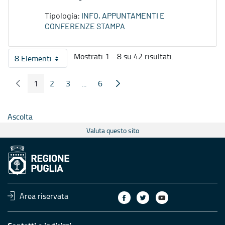
Tipologia:
INFO, APPUNTAMENTI E
CONFERENZE STAMPA
Mostrati 1 - 8 su 42 risultati.
8 Elementi
Per pagina
1
2
3
...
6
Pagina Precedente
Pagina Seguente
Pagina
Pagina
Pagina
Pagine intermedie
Pagina
Ascolta
Valuta questo sito
Area riservata