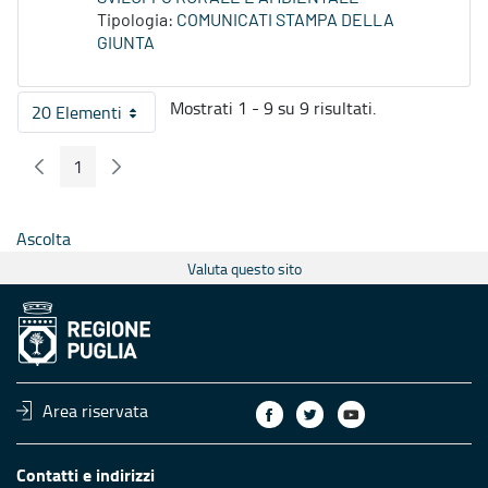
Tipologia:
COMUNICATI STAMPA DELLA
GIUNTA
Mostrati 1 - 9 su 9 risultati.
20 Elementi
Per pagina
1
Pagina Precedente
Pagina Seguente
Pagina
Ascolta
Valuta questo sito
Area riservata
Contatti e indirizzi