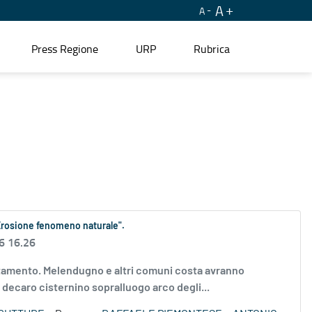
A
A
Press Regione
URP
Rubrica
Erosione fenomeno naturale".
6 16.26
lentamento. Melendugno e altri comuni costa avranno
 decaro cisternino sopralluogo arco degli...