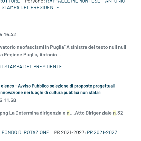
TRUTTURE
Persone:
RAFFAELE PIEMONTESE
ANTONIO
 STAMPA DEL PRESIDENTE
6 16.42
torio neofascismi in Puglia” A sinistra del testo null null
la Regione Puglia, Antonio...
TI STAMPA DEL PRESIDENTE
 elenco - Avviso Pubblico selezione di proposte progettuali
l'innovazione nei luoghi di cultura pubblici non statali
6 11.58
.png La Determina dirigenziale
n
....Atto Dirigenziale
n
.32
:
FONDO DI ROTAZIONE
PR 2021-2027:
PR 2021-2027