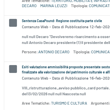
Aree Tematiche:
TERRITORIO, MOBILITÀ E INFRAS
DECARO
MARINA LEUZZI
Tipologia:
COMUNICATI
Sentenza CasaPound: Regione costituita parte civile
Contenuto Web -
Data di Pubblicazione 12-feb-202
null null Decaro “Devolveremo risarcimento a osserva
null Antonio Decaro presidente (1) Il presidente del
Persone:
ANTONIO DECARO
Tipologia:
COMUNICA
Esiti valutazione ammissibilità proposte presentate sesto
finalizzate alla valorizzazione del patrimonio culturale e al
Contenuto Web -
Data di Pubblicazione 16-feb-202
VIII_ristrutturazione_avviso pubblico_card portale
del13/02/2026 null null Nascosta null
Aree Tematiche:
TURISMO E CULTURA
Argomenti