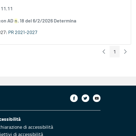
 11.11
 con AD
n
. 18 del 6/2/2026 Determina
027:
PR 2021-2027
1
Pagina Preceden
Pagin
Pagina
cessibilità
chiarazione di accessibilità
ettivi di accessibilità