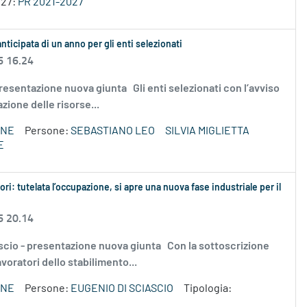
027:
PR 2021-2027
anticipata di un anno per gli enti selezionati
6 16.24
 - presentazione nuova giunta Gli enti selezionati con l’avviso
zione delle risorse...
ONE
Persone:
SEBASTIANO LEO
SILVIA MIGLIETTA
E
ri: tutelata l’occupazione, si apre una nuova fase industriale per il
6 20.14
 Sciascio - presentazione nuova giunta Con la sottoscrizione
avoratori dello stabilimento...
ONE
Persone:
EUGENIO DI SCIASCIO
Tipologia: