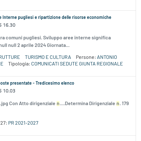
 Interne pugliesi e ripartizione delle risorse economiche
6 16.30
ra comuni pugliesi. Sviluppo aree interne significa
ull null 2 aprile 2024 Giornata...
TRUTTURE
TURISMO E CULTURA
Persone:
ANTONIO
CE
Tipologia:
COMUNICATI SEDUTE GIUNTA REGIONALE
roposte presentate - Tredicesimo elenco
6 10.03
i.jpg Con Atto dirigenziale
n
....Determina Dirigenziale
n
. 179
027:
PR 2021-2027