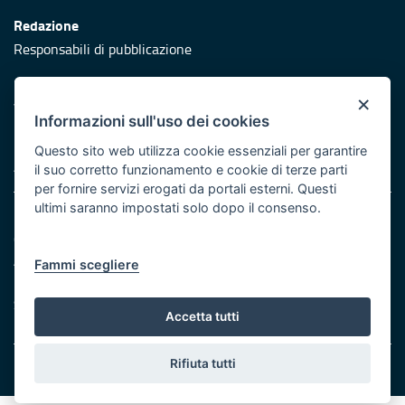
Redazione
Responsabili di pubblicazione
Protezione civile
×
Vai al sito di Protezione Civile Puglia
Informazioni sull'uso dei cookies
Iniziativa finanziata con risorse del POR Puglia 2014/2020 -
Questo sito web utilizza cookie essenziali per garantire
Asse XI
il suo corretto funzionamento e cookie di terze parti
per fornire servizi erogati da portali esterni. Questi
ultimi saranno impostati solo dopo il consenso.
Note legali
Cookie e privacy
Atti di notifica
Fammi scegliere
Feed RSS
Servizi Intranet
Accetta tutti
Rifiuta tutti
© Regione Puglia