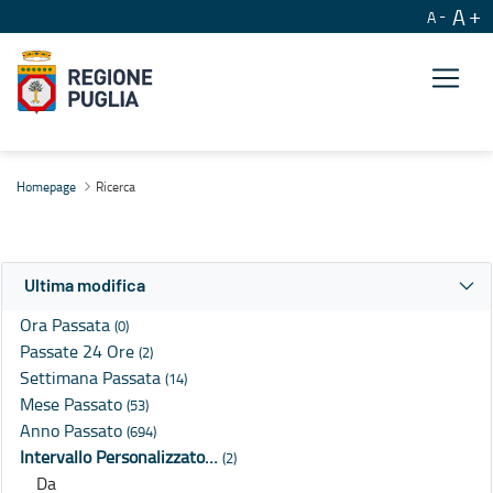
A
A
Ricerca
Homepage
Ricerca
Ultima modifica
Ora Passata
(0)
Passate 24 Ore
(2)
Settimana Passata
(14)
Mese Passato
(53)
Anno Passato
(694)
Intervallo Personalizzato…
(2)
Da