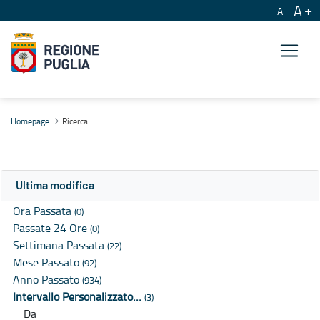
A
A
Ricerca
Homepage
Ricerca
Ultima modifica
Ora Passata
(0)
Passate 24 Ore
(0)
Settimana Passata
(22)
Mese Passato
(92)
Anno Passato
(934)
Intervallo Personalizzato…
(3)
Da