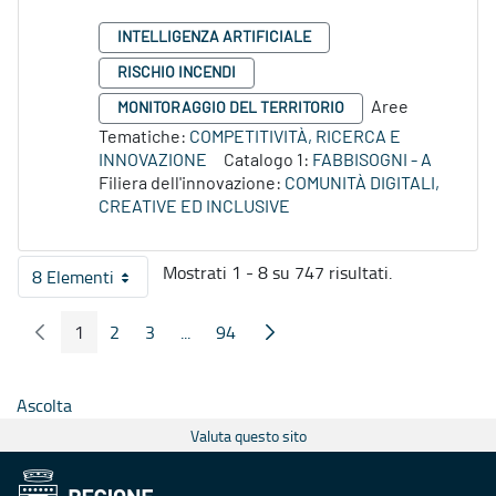
INTELLIGENZA ARTIFICIALE
RISCHIO INCENDI
Aree
MONITORAGGIO DEL TERRITORIO
Tematiche:
COMPETITIVITÀ, RICERCA E
INNOVAZIONE
Catalogo 1:
FABBISOGNI - A
Filiera dell'innovazione:
COMUNITÀ DIGITALI,
CREATIVE ED INCLUSIVE
Mostrati 1 - 8 su 747 risultati.
8 Elementi
Per pagina
1
2
3
...
94
Pagina Precedente
Pagina Seguente
Pagina
Pagina
Pagina
Pagine intermedie
Pagina
Ascolta
Valuta questo sito