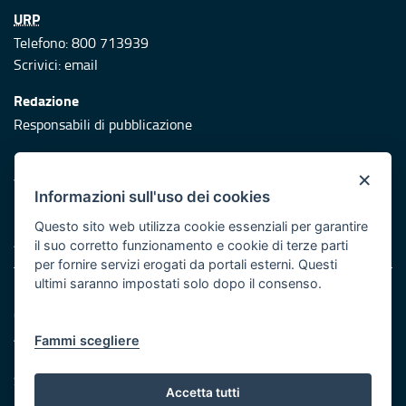
URP
Telefono: 800 713939
Scrivici:
email
Redazione
Responsabili di pubblicazione
Protezione civile
×
Vai al sito di Protezione Civile Puglia
Informazioni sull'uso dei cookies
Iniziativa finanziata con risorse del POR Puglia 2014/2020 -
Questo sito web utilizza cookie essenziali per garantire
Asse XI
il suo corretto funzionamento e cookie di terze parti
per fornire servizi erogati da portali esterni. Questi
ultimi saranno impostati solo dopo il consenso.
Note legali
Cookie e privacy
Atti di notifica
Fammi scegliere
Feed RSS
Servizi Intranet
Accetta tutti