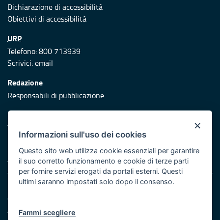
Dichiarazione di accessibilità
Obiettivi di accessibilità
URP
Telefono: 800 713939
Scrivici:
email
Redazione
Responsabili di pubblicazione
Protezione civile
×
Vai al sito di Protezione Civile Puglia
Informazioni sull'uso dei cookies
Iniziativa finanziata con risorse del POR Puglia 2014/2020 -
Questo sito web utilizza cookie essenziali per garantire
Asse XI
il suo corretto funzionamento e cookie di terze parti
per fornire servizi erogati da portali esterni. Questi
ultimi saranno impostati solo dopo il consenso.
Note legali
Cookie e privacy
Atti di notifica
Fammi scegliere