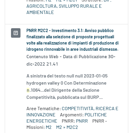
Missioni:
M2
M2 » M2C1
Strutture:
DIP.
AGRICOLTURA, SVILUPPO RURALE E
AMBIENTALE
PNRR M2C2 - Investimento 3.1: Avviso pubblico
finalizzato alla selezione di proposte progettuali
volte alla realizzazione di impianti di produzione di
idrogeno rinnovabile in aree industriali dismesse.
Contenuto Web -
Data di Pubblicazione 30-
dic-2022 21.41
A sinistra del testo null null 2023-01-05
hydrogen valley 0 Con Determinazione
n
.1064...del Dirigente della Sezione
Competitività, pubblicata sul BURP...
Aree Tematiche:
COMPETITIVITÀ, RICERCA E
INNOVAZIONE
Argomenti:
POLITICHE
ENERGETICHE
PNRR:
PNRR
PNRR -
Missioni:
M2
M2 » M2C2