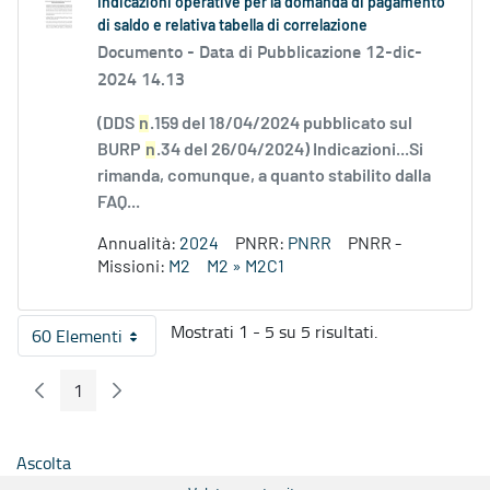
Indicazioni operative per la domanda di pagamento
di saldo e relativa tabella di correlazione
Documento -
Data di Pubblicazione 12-dic-
2024 14.13
(DDS
n
.159 del 18/04/2024 pubblicato sul
BURP
n
.34 del 26/04/2024) Indicazioni...Si
rimanda, comunque, a quanto stabilito dalla
FAQ...
Annualità:
2024
PNRR:
PNRR
PNRR -
Missioni:
M2
M2 » M2C1
Mostrati 1 - 5 su 5 risultati.
60 Elementi
Per pagina
1
Pagina Precedente
Pagina Seguente
Pagina
Ascolta