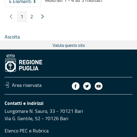
Mostrati 1 - 4 su 5 risultati.
4 Elementi
Per pagina
1
2
Pagina Precedente
Pagina Seguente
Pagina
Pagina
Ascolta
Valuta questo sito
Area riservata
Contatti e indirizzi
Lungomare N. Sauro, 33 - 70121 Bari
Via G. Gentile, 52 - 70126 Bari
Elenco PEC
e
Rubrica