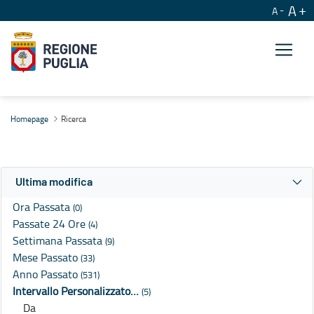
A
A
Ricerca
Homepage
Ricerca
Ultima modifica
Ora Passata
(0)
Passate 24 Ore
(4)
Settimana Passata
(9)
Mese Passato
(33)
Anno Passato
(531)
Intervallo Personalizzato…
(5)
Da