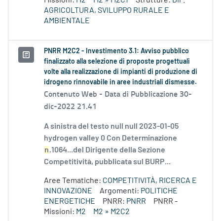
Missioni:
M2
M2 » M2C1
Strutture:
DIP.
AGRICOLTURA, SVILUPPO RURALE E
AMBIENTALE
PNRR M2C2 - Investimento 3.1: Avviso pubblico
finalizzato alla selezione di proposte progettuali
volte alla realizzazione di impianti di produzione di
idrogeno rinnovabile in aree industriali dismesse.
Contenuto Web -
Data di Pubblicazione 30-
dic-2022 21.41
A sinistra del testo null null 2023-01-05
hydrogen valley 0 Con Determinazione
n
.1064...del Dirigente della Sezione
Competitività, pubblicata sul BURP...
Aree Tematiche:
COMPETITIVITÀ, RICERCA E
INNOVAZIONE
Argomenti:
POLITICHE
ENERGETICHE
PNRR:
PNRR
PNRR -
Missioni:
M2
M2 » M2C2