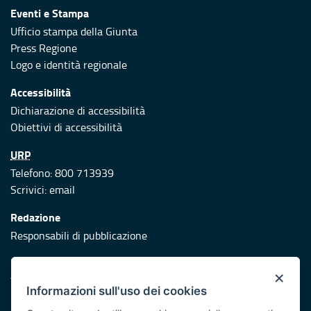
Eventi e Stampa
Ufficio stampa della Giunta
Press Regione
Logo e identità regionale
Accessibilità
Dichiarazione di accessibilità
Obiettivi di accessibilità
URP
Telefono: 800 713939
Scrivici:
email
Redazione
Responsabili di pubblicazione
Protezione civile
×
Vai al sito di Protezione Civile Puglia
Informazioni sull'uso dei cookies
Iniziativa finanziata con risorse del POR Puglia 2014/2020 -