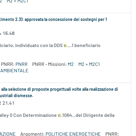
2
M2 » M2C1
mento 2.3): approvata la concessione dei sostegni per 1
4 16.48
ciario, individuato con la DDS
n
....1 beneficiario
PNRR:
PNRR
PNRR - Missioni:
M2
M2 » M2C1
E AMBIENTALE
lla selezione di proposte progettuali volte alla realizzazione di
ustriali dismesse.
2 21.41
valley 0 Con Determinazione
n
.1064...del Dirigente della
VAZIONE
Argomenti:
POLITICHE ENERGETICHE
PNRR: