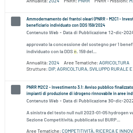
Annualità:
2024
PNRR:
PNRR
PNRR - Missioni:
M
Ammodernamento dei frantoi oleari (PNRR - M2C1 - Investi
beneficiario individuato con DDS 159/2024
Contenuto Web -
Data di Pubblicazione 12-dic-202
approvato la concessione del sostegno per 1 benefi
individuato con la DDS
n
. 159 del...
Annualità:
2024
Aree Tematiche:
AGRICOLTURA
Strutture:
DIP. AGRICOLTURA, SVILUPPO RURALE 
PNRR M2C2 - Investimento 3.1: Avviso pubblico finalizzato a
impianti di produzione di idrogeno rinnovabile in aree ind
Contenuto Web -
Data di Pubblicazione 30-dic-202
A sinistra del testo null null 2023-01-05 hydrogen 
Sezione Competitività, pubblicata sul BURP...
Aree Tematiche:
COMPETITIVITÀ, RICERCA E INNO