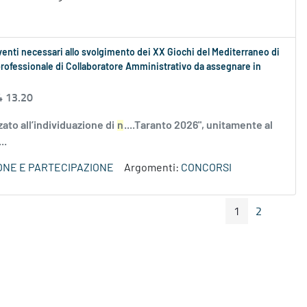
venti necessari allo svolgimento dei XX Giochi del Mediterraneo di
 professionale di Collaboratore Amministrativo da assegnare in
4 13.20
zato all’individuazione di
n
....Taranto 2026", unitamente al
..
IONE E PARTECIPAZIONE
Argomenti:
CONCORSI
1
2
Pagina Precedente
Pagin
Pagina
Pagina