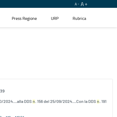
A
A
Press Regione
URP
Rubrica
.39
10/2024....alla DDS
n
. 156 del 25/09/2024....Con la DDS
n
. 191