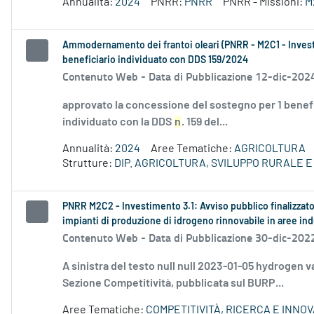
Annualità:
2024
PNRR:
PNRR
PNRR - Missioni:
M
Ammodernamento dei frantoi oleari (PNRR - M2C1 - Investi
beneficiario individuato con DDS 159/2024
Contenuto Web -
Data di Pubblicazione 12-dic-202
approvato la concessione del sostegno per 1 benefi
individuato con la DDS
n
. 159 del...
Annualità:
2024
Aree Tematiche:
AGRICOLTURA
Strutture:
DIP. AGRICOLTURA, SVILUPPO RURALE 
PNRR M2C2 - Investimento 3.1: Avviso pubblico finalizzato a
impianti di produzione di idrogeno rinnovabile in aree ind
Contenuto Web -
Data di Pubblicazione 30-dic-202
A sinistra del testo null null 2023-01-05 hydrogen 
Sezione Competitività, pubblicata sul BURP...
Aree Tematiche:
COMPETITIVITÀ, RICERCA E INNO