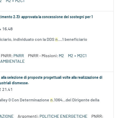
2
M2 » M2C1
mento 2.3): approvata la concessione dei sostegni per 1
4 16.48
ciario, individuato con la DDS
n
....1 beneficiario
PNRR:
PNRR
PNRR - Missioni:
M2
M2 » M2C1
E AMBIENTALE
lla selezione di proposte progettuali volte alla realizzazione di
ustriali dismesse.
2 21.41
valley 0 Con Determinazione
n
.1064...del Dirigente della
VAZIONE
Argomenti:
POLITICHE ENERGETICHE
PNRR: