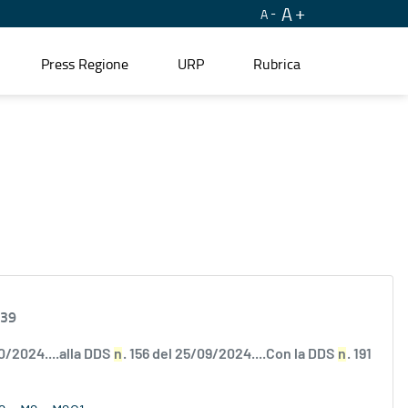
A
A
Press Regione
URP
Rubrica
.39
10/2024....alla DDS
n
. 156 del 25/09/2024....Con la DDS
n
. 191