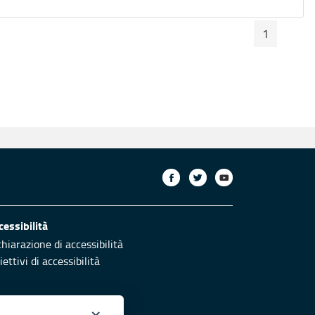
1
Pagina Preceden
Pagin
Pagina
cessibilità
chiarazione di accessibilità
ettivi di accessibilità
×