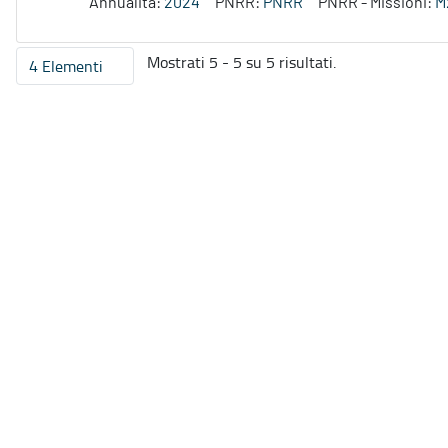
Annualità:
2024
PNRR:
PNRR
PNRR - Missioni:
M
Mostrati 5 - 5 su 5 risultati.
4 Elementi
Per pagina