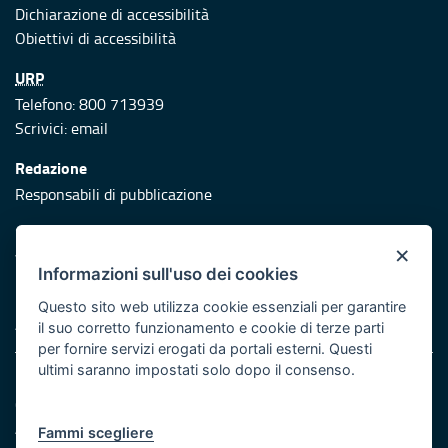
Dichiarazione di accessibilità
Obiettivi di accessibilità
URP
Telefono: 800 713939
Scrivici:
email
Redazione
Responsabili di pubblicazione
Protezione civile
×
Vai al sito di Protezione Civile Puglia
Informazioni sull'uso dei cookies
Iniziativa finanziata con risorse del POR Puglia 2014/2020 -
Questo sito web utilizza cookie essenziali per garantire
Asse XI
il suo corretto funzionamento e cookie di terze parti
per fornire servizi erogati da portali esterni. Questi
ultimi saranno impostati solo dopo il consenso.
Note legali
Cookie e privacy
Atti di notifica
Fammi scegliere