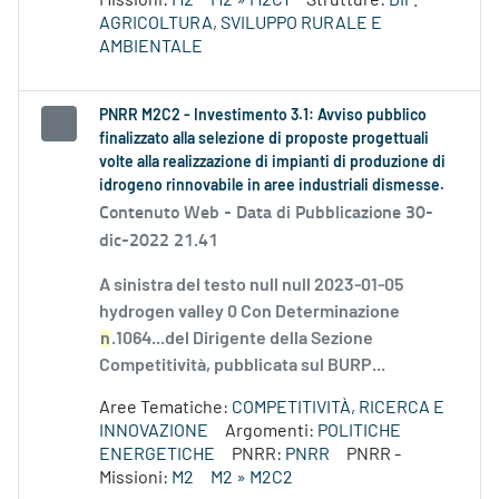
Missioni:
M2
M2 » M2C1
Strutture:
DIP.
AGRICOLTURA, SVILUPPO RURALE E
AMBIENTALE
PNRR M2C2 - Investimento 3.1: Avviso pubblico
finalizzato alla selezione di proposte progettuali
volte alla realizzazione di impianti di produzione di
idrogeno rinnovabile in aree industriali dismesse.
Contenuto Web -
Data di Pubblicazione 30-
dic-2022 21.41
A sinistra del testo null null 2023-01-05
hydrogen valley 0 Con Determinazione
n
.1064...del Dirigente della Sezione
Competitività, pubblicata sul BURP...
Aree Tematiche:
COMPETITIVITÀ, RICERCA E
INNOVAZIONE
Argomenti:
POLITICHE
ENERGETICHE
PNRR:
PNRR
PNRR -
Missioni:
M2
M2 » M2C2