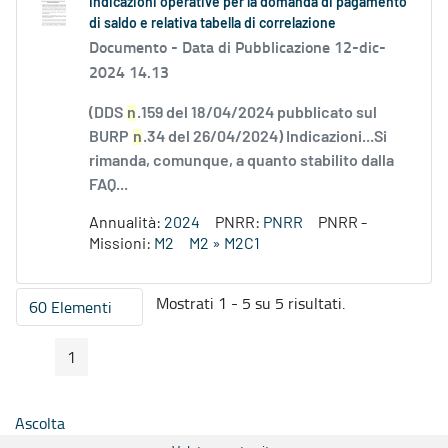
Indicazioni operative per la domanda di pagamento
di saldo e relativa tabella di correlazione
Documento -
Data di Pubblicazione 12-dic-
2024 14.13
(DDS
n
.159 del 18/04/2024 pubblicato sul
BURP
n
.34 del 26/04/2024) Indicazioni...Si
rimanda, comunque, a quanto stabilito dalla
FAQ...
Annualità:
2024
PNRR:
PNRR
PNRR -
Missioni:
M2
M2 » M2C1
Mostrati 1 - 5 su 5 risultati.
60 Elementi
Per pagina
1
Pagina Precedente
Pagina Seguente
Pagina
Ascolta