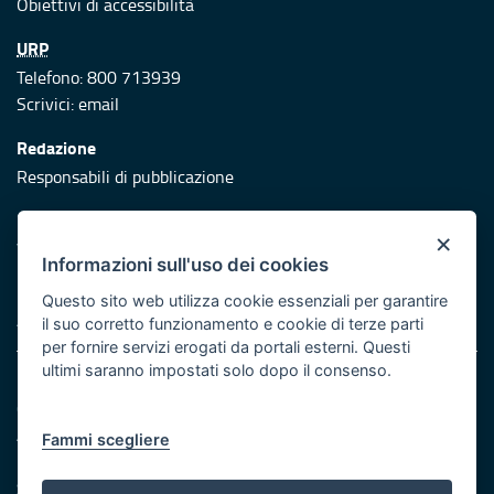
Obiettivi di accessibilità
URP
Telefono: 800 713939
Scrivici:
email
Redazione
Responsabili di pubblicazione
Protezione civile
×
Vai al sito di Protezione Civile Puglia
Informazioni sull'uso dei cookies
Iniziativa finanziata con risorse del POR Puglia 2014/2020 -
Questo sito web utilizza cookie essenziali per garantire
Asse XI
il suo corretto funzionamento e cookie di terze parti
per fornire servizi erogati da portali esterni. Questi
ultimi saranno impostati solo dopo il consenso.
Note legali
Cookie e privacy
Atti di notifica
Fammi scegliere
Feed RSS
Servizi Intranet