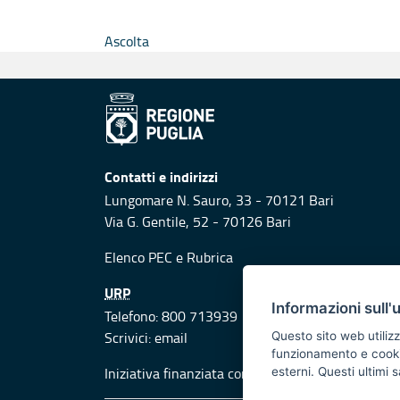
Ascolta
Contatti e indirizzi
Lungomare N. Sauro, 33 - 70121 Bari
Via G. Gentile, 52 - 70126 Bari
Elenco PEC
e
Rubrica
URP
Informazioni sull'
Telefono: 800 713939
Scrivici:
email
Questo sito web utilizz
funzionamento e cookie 
Iniziativa finanziata con risorse del POR Puglia
esterni. Questi ultimi