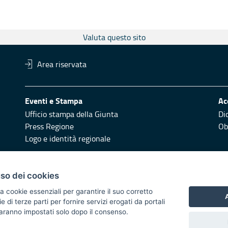
Valuta questo sito
Area riservata
Eventi e Stampa
Ac
Ufficio stampa della Giunta
Di
Press Regione
Obi
Logo e identità regionale
Redazione
Pr
uso dei cookies
Responsabili di pubblicazione
Vai
a cookie essenziali per garantire il suo corretto
A
di terze parti per fornire servizi erogati da portali
 2014/2020 - Asse XI
 saranno impostati solo dopo il consenso.