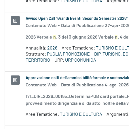
Aree Tematiche:
TURISMO E CULTURA
Argomenti
Avviso Open Call “Grandi Eventi Secondo Semestre 2026”
Contenuto Web -
Data di Pubblicazione 27-apr-202
2026 Verbale
n
. 3 del 3 giugno 2026 Verbale
n
. 4 d
Annualità:
2026
Aree Tematiche:
TURISMO E CUL
Strutture:
PUGLIA PROMOZIONE
DIP. TURISMO, 
TERRITORIO
URP:
URP COMUNICA
Approvazione esiti dell’ammissibilità formale e sostanzia
Contenuto Web -
Data di Pubblicazione 4-ago-2026
171_DIR_2026_00155_DeterminaPUB card portale_FD
provvedimento dirigenziale si dà atto inoltre della v
Aree Tematiche:
TURISMO E CULTURA
Argomenti