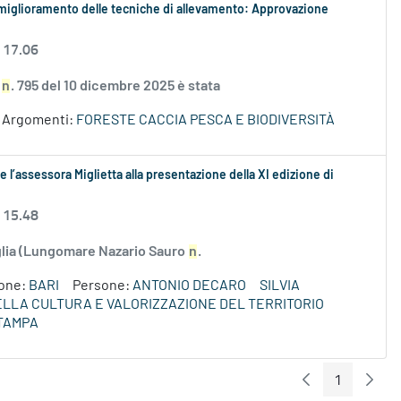
 il miglioramento delle tecniche di allevamento: Approvazione
 17.06
S
n
. 795 del 10 dicembre 2025 è stata
Argomenti:
FORESTE CACCIA PESCA E BIODIVERSITÀ
 l’assessora Miglietta alla presentazione della XI edizione di
 15.48
uglia (Lungomare Nazario Sauro
n
.
ione:
BARI
Persone:
ANTONIO DECARO
SILVIA
DELLA CULTURA E VALORIZZAZIONE DEL TERRITORIO
TAMPA
1
Pagina Preceden
Pagin
Pagina