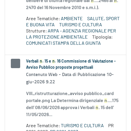
delibere di Giunta regionale dal
n
....2465 al
n
.
2470 del 16 Novembre 2010 e s.m.i.).
Aree Tematiche:
AMBIENTE
SALUTE, SPORT
E BUONA VITA
TURISMO E CULTURA
Strutture:
ARPA - AGENZIA REGIONALE PER
LA PROTEZIONE AMBIENTALE
Tipologia:
COMUNICATI STAMPA DELLA GIUNTA
Verbali
n
. 15 e
n
. 16 Commissione di Valutazione -
Avviso Pubblico proposte progettuali
Contenuto Web -
Data di Pubblicazione 10-
giu-2026 9.22
VIII_ristrutturazione_avviso pubblico_card
portale.png La Determina dirigenziale
n
....175
dell' 08/06/2026 approva i Verbali
n
. 15 dell'
11/05/2026...
Aree Tematiche:
TURISMO E CULTURA
PR