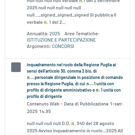
null null null null Verbale
n
.1 del 2 settembre
2025 null null null null null
null..._signed_signed_signed Si pubblica il
verbale
n
. 1 del 2...
Annualità:
2025
Aree Tematiche:
ISTITUZIONE E PARTECIPAZIONE
Argomenti:
CONCORSI
inquadramento nel ruolo della Regione Puglia ai
sensi dell’articolo 30, comma 2 bis, di
n
....personale dirigenziale in posizione di comando
presso la Regione Puglia, di cui
n
....1 unità con
profilo di dirigente amministrativo e
n
. 1 unità con
profilo di dirigente
Contenuto Web -
Data di Pubblicazione 1-set-
2025 14.35
null null null null D.D.
n
. 340 del 28 agosto
2025 Avviso inquadramento in ruolo...2025 All