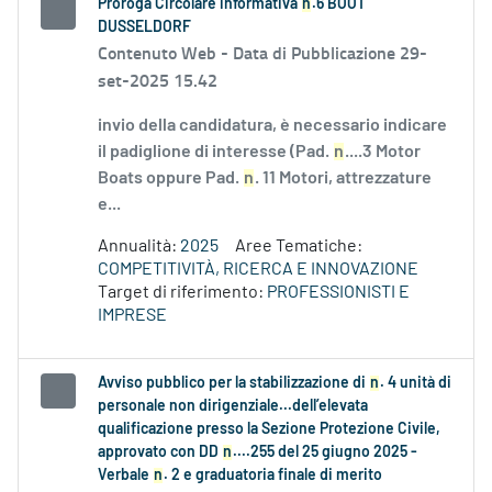
Proroga Circolare informativa
n
.6 BOOT
DUSSELDORF
Contenuto Web -
Data di Pubblicazione 29-
set-2025 15.42
invio della candidatura, è necessario indicare
il padiglione di interesse (Pad.
n
....3 Motor
Boats oppure Pad.
n
. 11 Motori, attrezzature
e...
Annualità:
2025
Aree Tematiche:
COMPETITIVITÀ, RICERCA E INNOVAZIONE
Target di riferimento:
PROFESSIONISTI E
IMPRESE
Avviso pubblico per la stabilizzazione di
n
. 4 unità di
personale non dirigenziale...dell’elevata
qualificazione presso la Sezione Protezione Civile,
approvato con DD
n
....255 del 25 giugno 2025 -
Verbale
n
. 2 e graduatoria finale di merito