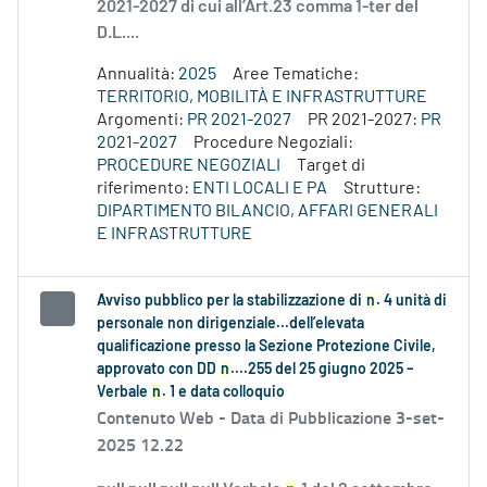
2021-2027 di cui all’Art.23 comma 1-ter del
D.L....
Annualità:
2025
Aree Tematiche:
TERRITORIO, MOBILITÀ E INFRASTRUTTURE
Argomenti:
PR 2021-2027
PR 2021-2027:
PR
2021-2027
Procedure Negoziali:
PROCEDURE NEGOZIALI
Target di
riferimento:
ENTI LOCALI E PA
Strutture:
DIPARTIMENTO BILANCIO, AFFARI GENERALI
E INFRASTRUTTURE
Avviso pubblico per la stabilizzazione di
n
. 4 unità di
personale non dirigenziale...dell’elevata
qualificazione presso la Sezione Protezione Civile,
approvato con DD
n
....255 del 25 giugno 2025 –
Verbale
n
. 1 e data colloquio
Contenuto Web -
Data di Pubblicazione 3-set-
2025 12.22