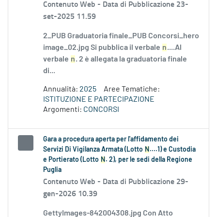
Contenuto Web -
Data di Pubblicazione 23-
set-2025 11.59
2_PUB Graduatoria finale_PUB Concorsi_hero
image_02.jpg Si pubblica il verbale
n
....Al
verbale
n
. 2 è allegata la graduatoria finale
di...
Annualità:
2025
Aree Tematiche:
ISTITUZIONE E PARTECIPAZIONE
Argomenti:
CONCORSI
Gara a procedura aperta per l'affidamento dei
Servizi Di Vigilanza Armata (Lotto
N
....1) e Custodia
e Portierato (Lotto
N
. 2), per le sedi della Regione
Puglia
Contenuto Web -
Data di Pubblicazione 29-
gen-2026 10.39
GettyImages-842004308.jpg Con Atto