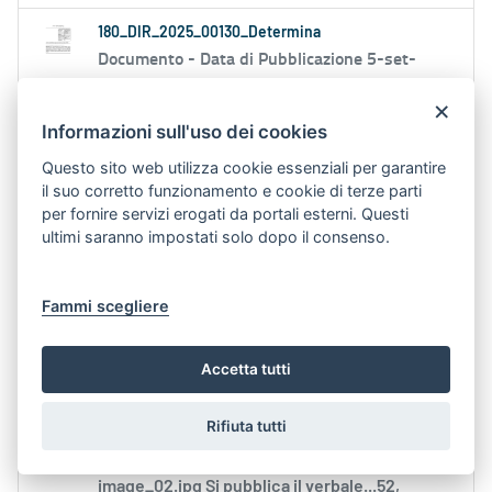
180_DIR_2025_00130_Determina
Documento -
Data di Pubblicazione 5-set-
2025 9.59
×
Informazioni sull'uso dei cookies
/02/2024, D.G.R.
n
. 1254 del 09/09/2024,
D.G.R.
n
. 687del 29/05/2025 “Programma...
n
.
Questo sito web utilizza cookie essenziali per garantire
1254 del 09/09/2024 e integrazione...
il suo corretto funzionamento e cookie di terze parti
per fornire servizi erogati da portali esterni. Questi
Annualità:
2025
ultimi saranno impostati solo dopo il consenso.
di stabilizzazione a tempo pieno ed indeterminato
Fammi scegliere
presso la Regione Puglia, di
n
....di specialista
amministrativo in ambito auditing e controllo,
indetta con D.D.
n
.
Accetta tutti
Contenuto Web -
Data di Pubblicazione 2-set-
2025 13.34
Rifiuta tutti
Verbale
n
. 1 con Allegato
n
. 1 Concorsi_hero
image_02.jpg Si pubblica il verbale...52,