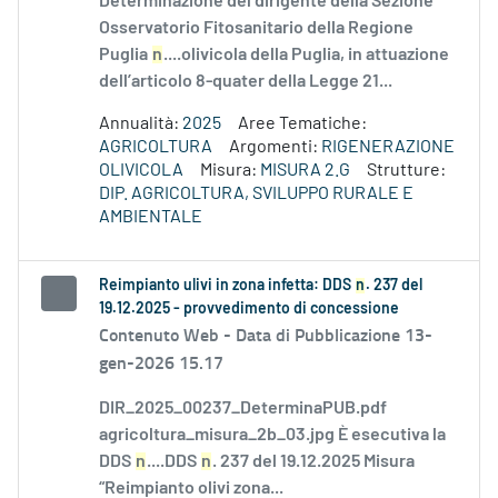
Determinazione del dirigente della Sezione
Osservatorio Fitosanitario della Regione
Puglia
n
....olivicola della Puglia, in attuazione
dell’articolo 8-quater della Legge 21...
Annualità:
2025
Aree Tematiche:
AGRICOLTURA
Argomenti:
RIGENERAZIONE
OLIVICOLA
Misura:
MISURA 2.G
Strutture:
DIP. AGRICOLTURA, SVILUPPO RURALE E
AMBIENTALE
Reimpianto ulivi in zona infetta: DDS
n
. 237 del
19.12.2025 - provvedimento di concessione
Contenuto Web -
Data di Pubblicazione 13-
gen-2026 15.17
DIR_2025_00237_DeterminaPUB.pdf
agricoltura_misura_2b_03.jpg È esecutiva la
DDS
n
....DDS
n
. 237 del 19.12.2025 Misura
“Reimpianto olivi zona...