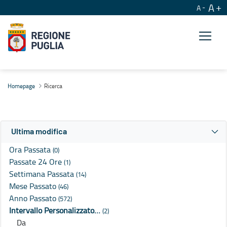
A
A
Ricerca
Homepage
Ricerca
Ultima modifica
Ora Passata
(0)
Passate 24 Ore
(1)
Settimana Passata
(14)
Mese Passato
(46)
Anno Passato
(572)
Intervallo Personalizzato…
(2)
Da