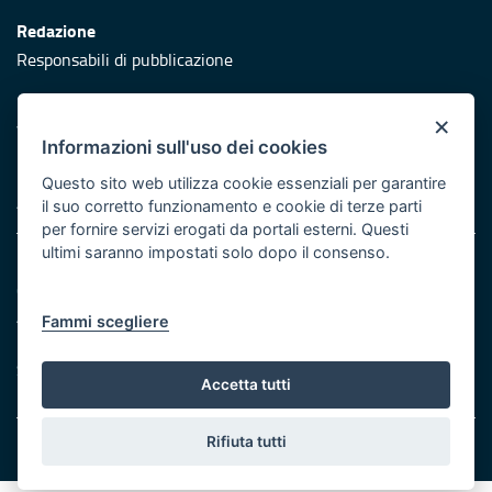
Redazione
Responsabili di pubblicazione
Protezione civile
×
Vai al sito di Protezione Civile Puglia
Informazioni sull'uso dei cookies
Iniziativa finanziata con risorse del POR Puglia 2014/2020 -
Questo sito web utilizza cookie essenziali per garantire
Asse XI
il suo corretto funzionamento e cookie di terze parti
per fornire servizi erogati da portali esterni. Questi
ultimi saranno impostati solo dopo il consenso.
Note legali
Cookie e privacy
Atti di notifica
Fammi scegliere
Feed RSS
Servizi Intranet
Accetta tutti
Rifiuta tutti
© Regione Puglia