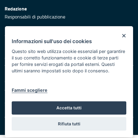
Redazione
Responsabili di pubblicazione
Protezione civile
×
Vai al sito di Protezione Civile Puglia
Informazioni sull'uso dei cookies
Iniziativa finanziata con risorse del POR Puglia 2014/2020 -
Questo sito web utilizza cookie essenziali per garantire
Asse XI
il suo corretto funzionamento e cookie di terze parti
per fornire servizi erogati da portali esterni. Questi
ultimi saranno impostati solo dopo il consenso.
Note legali
Cookie e privacy
Atti di notifica
Fammi scegliere
Feed RSS
Servizi Intranet
Accetta tutti
Rifiuta tutti
© Regione Puglia