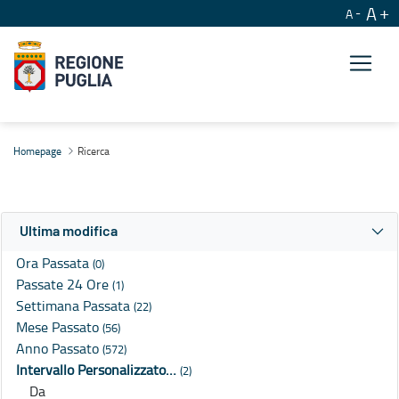
A
A
Ricerca
Homepage
Ricerca
Ultima modifica
Ora Passata
(0)
Passate 24 Ore
(1)
Settimana Passata
(22)
Mese Passato
(56)
Anno Passato
(572)
Intervallo Personalizzato…
(2)
Da