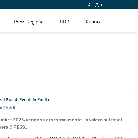
A
A
Press Regione
URP
Rubrica
r i Grandi Eventi in Puglia
6 14.48
vembre 2025, vengono ora formalmente...a valere sui fondi
era CIPESS...