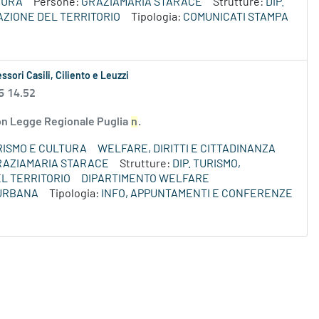
TURA
Persone:
GRAZIAMARIA STARACE
Strutture:
DIP.
AZIONE DEL TERRITORIO
Tipologia:
COMUNICATI STAMPA
ssori Casili, Ciliento e Leuzzi
6 14.52
 con Legge Regionale Puglia
n
.
RISMO E CULTURA
WELFARE, DIRITTI E CITTADINANZA
RAZIAMARIA STARACE
Strutture:
DIP. TURISMO,
L TERRITORIO
DIPARTIMENTO WELFARE
 URBANA
Tipologia:
INFO, APPUNTAMENTI E CONFERENZE