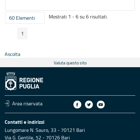
Mostrati 1 - 6 su 6 risultati.
60 Elementi
Per pagina
1
Pagina Precedente
Pagina Seguente
Pagina
Ascolta
Valuta questo sito
Area riservata
Contatti e indirizzi
Lungomare N. Sauro, 33 - 70121 Bari
Via G. Gentile, 52 - 70126 Bari