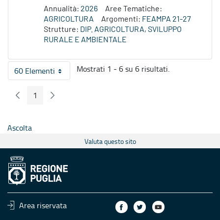
Annualità:
2026
Aree Tematiche:
AGRICOLTURA
Argomenti:
FEAMPA 21-27
Strutture:
DIP. AGRICOLTURA, SVILUPPO
RURALE E AMBIENTALE
Mostrati 1 - 6 su 6 risultati.
60 Elementi
Per pagina
1
Pagina Precedente
Pagina Seguente
Pagina
Ascolta
Valuta questo sito
Area riservata