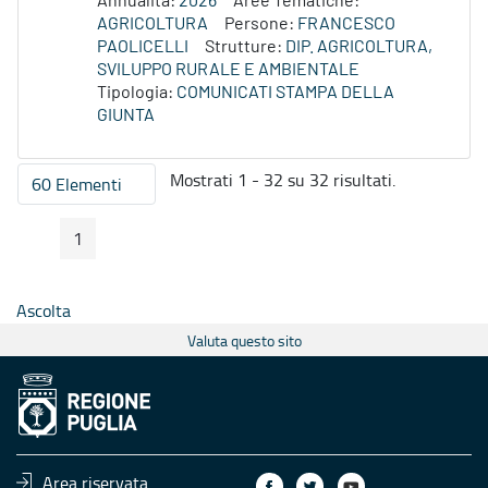
Annualità:
2026
Aree Tematiche:
AGRICOLTURA
Persone:
FRANCESCO
PAOLICELLI
Strutture:
DIP. AGRICOLTURA,
SVILUPPO RURALE E AMBIENTALE
Tipologia:
COMUNICATI STAMPA DELLA
GIUNTA
Mostrati 1 - 32 su 32 risultati.
60 Elementi
Per pagina
1
Pagina Precedente
Pagina Seguente
Pagina
Ascolta
Valuta questo sito
Area riservata