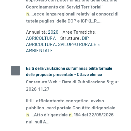
approvato con Determinazione della Sezione
Coordinamento dei Servizi Territoriali
n
....eccellenza regionali relativi ai consorzi di
tutela pugliesi delle DOP e IGP (L.R....
Annualità:
2026
Aree Tematiche:
AGRICOLTURA
Strutture:
DIP.
AGRICOLTURA, SVILUPPO RURALE E
AMBIENTALE
Esiti della valutazione sull’ammissibilità formale
delle proposte presentate - Ottavo elenco
Contenuto Web -
Data di Pubblicazione 3-giu-
2026 11.27
II-III_efficientamto energetico_avviso
pubblico_card portale Con Atto dirigenziale
n
....Atto dirigenziale
n
. 154 del 22/05/2026
null null A...