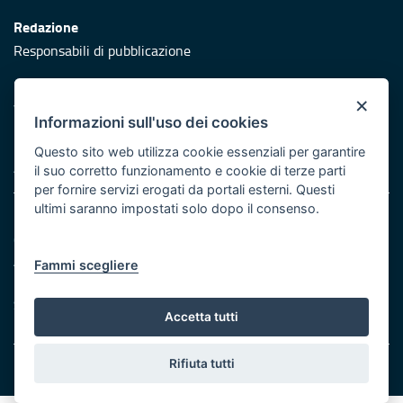
Redazione
Responsabili di pubblicazione
Protezione civile
×
Vai al sito di Protezione Civile Puglia
Informazioni sull'uso dei cookies
Iniziativa finanziata con risorse del POR Puglia 2014/2020 -
Questo sito web utilizza cookie essenziali per garantire
Asse XI
il suo corretto funzionamento e cookie di terze parti
per fornire servizi erogati da portali esterni. Questi
ultimi saranno impostati solo dopo il consenso.
Note legali
Cookie e privacy
Atti di notifica
Fammi scegliere
Feed RSS
Servizi Intranet
Accetta tutti
Rifiuta tutti
© Regione Puglia