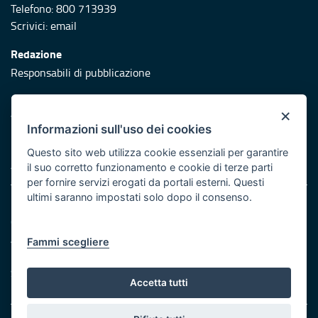
Telefono: 800 713939
Scrivici:
email
Redazione
Responsabili di pubblicazione
Protezione civile
×
Vai al sito di Protezione Civile Puglia
Informazioni sull'uso dei cookies
Iniziativa finanziata con risorse del POR Puglia 2014/2020 -
Questo sito web utilizza cookie essenziali per garantire
Asse XI
il suo corretto funzionamento e cookie di terze parti
per fornire servizi erogati da portali esterni. Questi
ultimi saranno impostati solo dopo il consenso.
Note legali
Cookie e privacy
Atti di notifica
Fammi scegliere
Feed RSS
Servizi Intranet
Accetta tutti