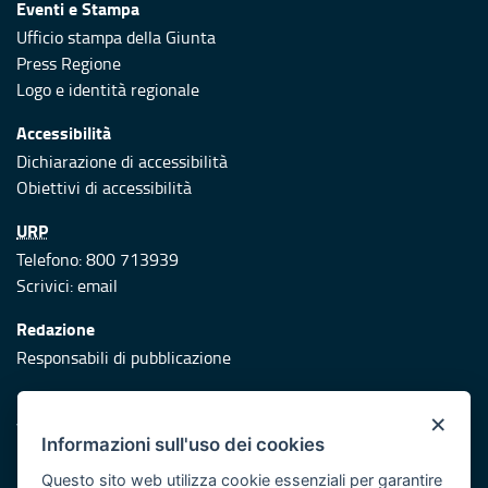
Eventi e Stampa
Ufficio stampa della Giunta
Press Regione
Logo e identità regionale
Accessibilità
Dichiarazione di accessibilità
Obiettivi di accessibilità
URP
Telefono: 800 713939
Scrivici:
email
Redazione
Responsabili di pubblicazione
Protezione civile
×
Vai al sito di Protezione Civile Puglia
Informazioni sull'uso dei cookies
Iniziativa finanziata con risorse del POR Puglia 2014/2020 -
Questo sito web utilizza cookie essenziali per garantire