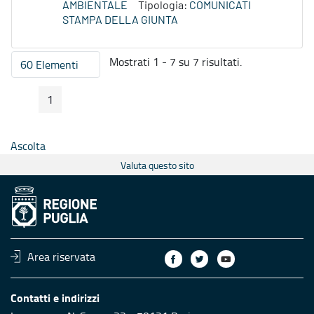
AMBIENTALE
Tipologia:
COMUNICATI
STAMPA DELLA GIUNTA
Mostrati 1 - 7 su 7 risultati.
60 Elementi
Per pagina
1
Pagina Precedente
Pagina Seguente
Pagina
Ascolta
Valuta questo sito
Area riservata
Contatti e indirizzi