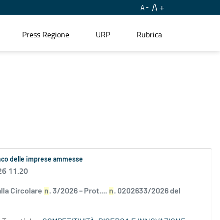
A
A
Press Regione
URP
Rubrica
lenco delle imprese ammesse
26 11.20
alla Circolare
n
. 3/2026 – Prot....
n
. 0202633/2026 del