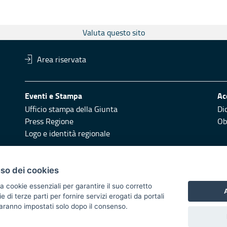
Valuta questo sito
Area riservata
Eventi e Stampa
Ac
Ufficio stampa della Giunta
Di
Press Regione
Obi
Logo e identità regionale
Redazione
Pr
uso dei cookies
Responsabili di pubblicazione
Vai
a cookie essenziali per garantire il suo corretto
A
di terze parti per fornire servizi erogati da portali
 2014/2020 - Asse XI
 saranno impostati solo dopo il consenso.