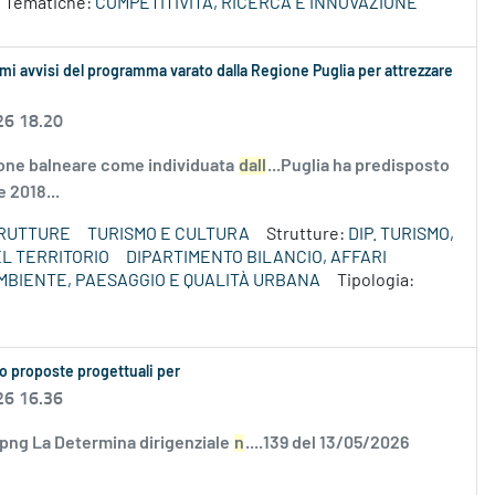
 Tematiche:
COMPETITIVITÀ, RICERCA E INNOVAZIONE
mi avvisi del programma varato dalla Regione Puglia per attrezzare
26 18.20
gione balneare come individuata
dall
...Puglia ha predisposto
 2018...
TRUTTURE
TURISMO E CULTURA
Strutture:
DIP. TURISMO,
L TERRITORIO
DIPARTIMENTO BILANCIO, AFFARI
MBIENTE, PAESAGGIO E QUALITÀ URBANA
Tipologia:
o proposte progettuali per
26 16.36
.png La Determina dirigenziale
n
....139 del 13/05/2026