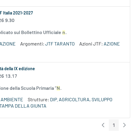
F Italia 2021-2027
26 9.30
icato sul Bollettino Ufficiale
n
.
VAZIONE
Argomenti:
JTF TARANTO
Azioni JTF:
AZIONE
tà della IX edizione
26 13.17
ione della Scuola Primaria “
N
.
AMBIENTE
Strutture:
DIP. AGRICOLTURA, SVILUPPO
STAMPA DELLA GIUNTA
1
Pagina Preceden
Pagin
Pagina