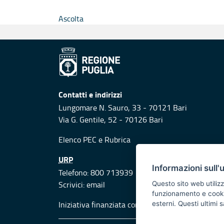
Ascolta
Contatti e indirizzi
Lungomare N. Sauro, 33 - 70121 Bari
Via G. Gentile, 52 - 70126 Bari
Elenco PEC
e
Rubrica
URP
Informazioni sull'
Telefono: 800 713939
Scrivici:
email
Questo sito web utilizz
funzionamento e cookie 
Iniziativa finanziata con risorse del POR Puglia
esterni. Questi ultimi