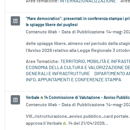
Aree tematiche:
INTERNAZIONALIZZAZIONE
Aree
“Mare democratico”: presentati in conferenza stampa i pri
le spiagge libere dei pugliesi
Contenuto Web -
Data di Pubblicazione 14-mag-20
delle spiagge libere, almeno nel periodo della sta
l’Avviso 2026 relativo alla Legge Regionale 3 ottobre
Aree Tematiche:
TERRITORIO, MOBILITÀ E INFRAS
ECONOMIA DELLA CULTURA E VALORIZZAZIONE DE
GENERALI E INFRASTRUTTURE
DIPARTIMENTO A
INFO, APPUNTAMENTI E CONFERENZE STAMPA
Verbale
n
14 Commissione di Valutazione - Avviso Pubblic
Contenuto Web -
Data di Pubblicazione 14-mag-20
VIII_ristrutturazione_avviso pubblico_card portale
approva il Verbale
n
. 14 del 21/04/2026...