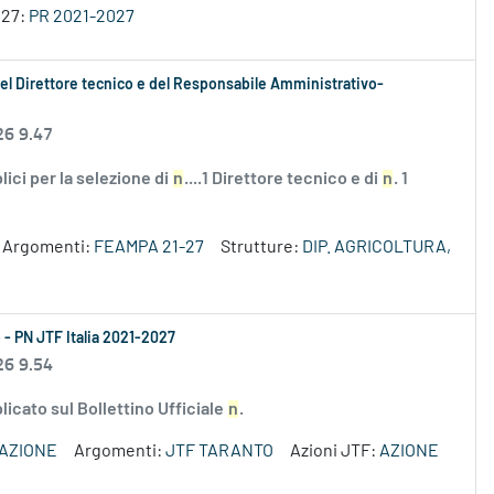
027:
PR 2021-2027
e del Direttore tecnico e del Responsabile Amministrativo-
26 9.47
blici per la selezione di
n
....1 Direttore tecnico e di
n
. 1
Argomenti:
FEAMPA 21-27
Strutture:
DIP. AGRICOLTURA,
 - PN JTF Italia 2021-2027
26 9.54
icato sul Bollettino Ufficiale
n
.
VAZIONE
Argomenti:
JTF TARANTO
Azioni JTF:
AZIONE