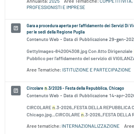
Annualità:
2025
Aree Tematiche:
COMPETITIVITÀ,
PROFESSIONISTI E IMPRESE
Gara a procedura aperta per l'affidamento dei Servizi Di V
per le sedi della Regione Puglia
Contenuto Web -
Data di Pubblicazione 29-gen-20
GettyImages-842004308.jpg Con Atto Dirigenziale
Pubblico per l'affidamento del servizio di VIGILAN
Aree Tematiche:
ISTITUZIONE E PARTECIPAZIONE
Circolare
n
.3/2026 - Festa della Repubblica, Chicago
Contenuto Web -
Data di Pubblicazione 14-apr-202
CIRCOLARE
n
.3-2026_FESTA DELLA REPUBBLICA CH
Chicago.jpg...CIRCOLARE
n
.3-2026_FESTA DELLA R
Aree tematiche:
INTERNAZIONALIZZAZIONE
Aree