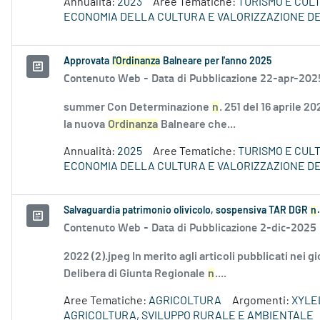
Annualità:
2023
Aree Tematiche:
TURISMO E CUL
ECONOMIA DELLA CULTURA E VALORIZZAZIONE DE
Approvata
l'Ordinanza
Balneare per l'anno 2025
Contenuto Web -
Data di Pubblicazione 22-apr-202
summer Con Determinazione
n
. 251 del 16 aprile 
la nuova
Ordinanza
Balneare che...
Annualità:
2025
Aree Tematiche:
TURISMO E CUL
ECONOMIA DELLA CULTURA E VALORIZZAZIONE DE
Salvaguardia patrimonio olivicolo, sospensiva TAR DGR
n
Contenuto Web -
Data di Pubblicazione 2-dic-2025
2022 (2).jpeg In merito agli articoli pubblicati nei g
Delibera di Giunta Regionale
n
....
Aree Tematiche:
AGRICOLTURA
Argomenti:
XYLE
AGRICOLTURA, SVILUPPO RURALE E AMBIENTALE