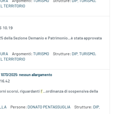
TURA
Argomenti:
TURISMO
Strutture:
DIP. TURISMO,
L TERRITORIO
5 10.19
2025 della Sezione Demanio e Patrimonio...è stata approvata
TURA
Argomenti:
TURISMO
Strutture:
DIP. TURISMO,
L TERRITORIO
. 1073/2025: nessun allargamento
 16.42
iorni scorsi, riguardanti
l’
...ordinanza di sospensiva della
LLA
Persone:
DONATO PENTASSUGLIA
Strutture:
DIP.