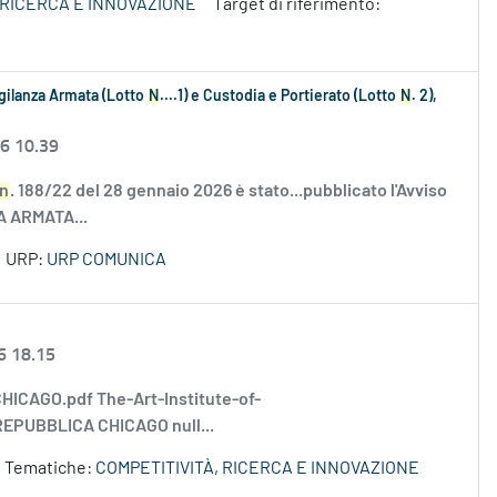
 RICERCA E INNOVAZIONE
Target di riferimento:
igilanza Armata (Lotto
N
....1) e Custodia e Portierato (Lotto
N
. 2),
26 10.39
n
. 188/22 del 28 gennaio 2026 è stato...pubblicato l'Avviso
ZA ARMATA...
URP:
URP COMUNICA
6 18.15
ICAGO.pdf The-Art-Institute-of-
EPUBBLICA CHICAGO null...
 Tematiche:
COMPETITIVITÀ, RICERCA E INNOVAZIONE