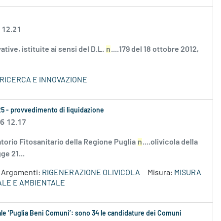
 12.21
ve, istituite ai sensi del D.L.
n
....179 del 18 ottobre 2012,
 RICERCA E INNOVAZIONE
025 - provvedimento di liquidazione
26 12.17
torio Fitosanitario della Regione Puglia
n
....olivicola della
ge 21...
Argomenti:
RIGENERAZIONE OLIVICOLA
Misura:
MISURA
RALE E AMBIENTALE
ale ‘Puglia Beni Comuni’: sono 34 le candidature dei Comuni