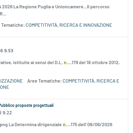
A 2026 La Regione Puglia e Unioncamere...Il percorso
R...
 Tematiche:
COMPETITIVITÀ, RICERCA E INNOVAZIONE
26 9.53
ve, istituite ai sensi del D.L.
n
....179 del 18 ottobre 2012,
IZZAZIONE
Aree Tematiche:
COMPETITIVITÀ, RICERCA E
IONE
Pubblico proposte progettuali
6 9.22
.png La Determina dirigenziale
n
....175 dell' 08/06/2026