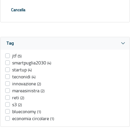
Cancella
Tag
jtf
(5)
smartpuglia2030
(4)
startup
(4)
tecnonidi
(4)
innovazione
(2)
mareasinistra
(2)
reti
(2)
s3
(2)
blueconomy
(1)
economia circolare
(1)