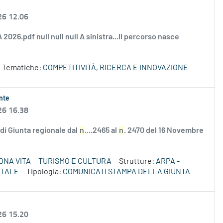
26 12.06
2026.pdf null null null A sinistra...Il percorso nasce
 Tematiche:
COMPETITIVITÀ, RICERCA E INNOVAZIONE
ente
26 16.38
e di Giunta regionale dal
n
....2465 al
n
. 2470 del 16 Novembre
ONA VITA
TURISMO E CULTURA
Strutture:
ARPA -
NTALE
Tipologia:
COMUNICATI STAMPA DELLA GIUNTA
26 15.20