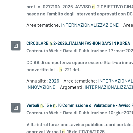
prot_n_0277104_2026_AVVISO
n
. 2 OBIETTIVO CIN
nasce nell’ambito degli interventi approvati con DG
Aree tematiche:
INTERNAZIONALIZZAZIONE
Aree
CIRCOLARE
n
.2-2026_ITALIAN FASHION DAYS IN KOREA
Contenuto Web -
Data di Pubblicazione 17-mar-20
CCIAA di competenza oppure essere Start-up innovati
convertito in L.
n
. 221 del...
Annualità:
2026
Aree tematiche:
INTERNAZIONAL
INNOVAZIONE
Argomenti:
INTERNAZIONALIZZAZ
Verbali
n
. 15 e
n
. 16 Commissione di Valutazione - Avviso 
Contenuto Web -
Data di Pubblicazione 10-giu-202
VIII_ristrutturazione_avviso pubblico_card portale
approva i Verbali
n
. 15 dell' 11/05/2026...