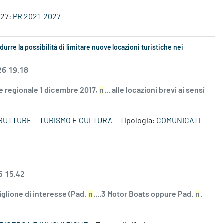
027:
PR 2021-2027
urre la possibilità di limitare nuove locazioni turistiche nei
26 19.18
ge regionale 1 dicembre 2017,
n
....alle locazioni brevi ai sensi
TRUTTURE
TURISMO E CULTURA
Tipologia:
COMUNICATI
5 15.42
iglione di interesse (Pad.
n
....3 Motor Boats oppure Pad.
n
.