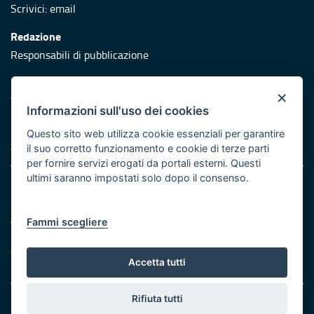
Scrivici:
email
Redazione
Responsabili di pubblicazione
Protezione civile
×
Vai al sito di Protezione Civile Puglia
Informazioni sull'uso dei cookies
Iniziativa finanziata con risorse del POR Puglia 2014/2020 -
Questo sito web utilizza cookie essenziali per garantire
Asse XI
il suo corretto funzionamento e cookie di terze parti
per fornire servizi erogati da portali esterni. Questi
ultimi saranno impostati solo dopo il consenso.
Note legali
Cookie e privacy
Atti di notifica
Fammi scegliere
Feed RSS
Servizi Intranet
Accetta tutti
Rifiuta tutti
© Regione Puglia