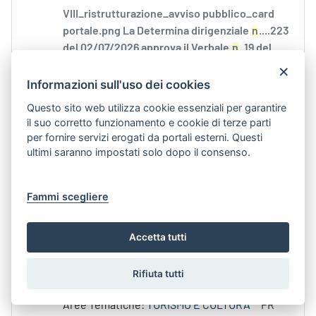
VIII_ristrutturazione_avviso pubblico_card
portale.png La Determina dirigenziale
n
....223
del 02/07/2026 approva il Verbale
n
. 19 del
18/06/2026...
×
Informazioni sull'uso dei cookies
Aree Tematiche:
TURISMO E CULTURA
PR
2021-2027:
PR 2021-2027
Questo sito web utilizza cookie essenziali per garantire
il suo corretto funzionamento e cookie di terze parti
per fornire servizi erogati da portali esterni. Questi
Verbale
n
. 20 Commissione di Valutazione - Avviso
ultimi saranno impostati solo dopo il consenso.
Pubblico proposte progettuali per
Contenuto Web -
Data di Pubblicazione 9-lug-
Fammi scegliere
2026 18.07
VIII_ristrutturazione_avviso pubblico_card
Accetta tutti
portale.png La Determina dirigenziale
n
....244
del 09/07/2026 approva il Verbale
n
. 20 del
Rifiuta tutti
08/07/2026...
Aree Tematiche:
TURISMO E CULTURA
PR