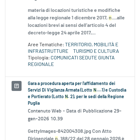
materia di locazioni turistiche e modifiche
alla legge regionale 1 dicembre 2017,
n
....alle
locazioni brevi ai sensi dell’articolo 4 del
decreto-legge 24 aprile 2017,...
Aree Tematiche:
TERRITORIO, MOBILITÀ E
INFRASTRUTTURE
TURISMO E CULTURA
Tipologia:
COMUNICATI SEDUTE GIUNTA
REGIONALE
Gara a procedura aperta per l'affidamento dei
Servizi Di Vigilanza Armata (Lotto
N
....1) e Custodia
e Portierato (Lotto
N
. 2), per le sedi della Regione
Puglia
Contenuto Web -
Data di Pubblicazione 29-
gen-2026 10.39
GettyImages-842004308.jpg Con Atto
Dirigenziale
n
. 188/22 del 28 gennaio 2026 è