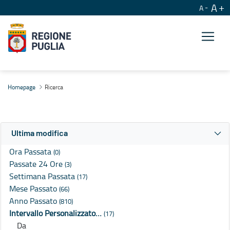
A
A
Ricerca
Homepage
Ricerca
Ultima modifica
Ora Passata
(0)
Passate 24 Ore
(3)
Settimana Passata
(17)
Mese Passato
(66)
Anno Passato
(810)
Intervallo Personalizzato…
(17)
Da