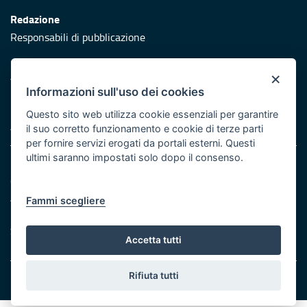
Redazione
Responsabili di pubblicazione
Protezione civile
×
Vai al sito di Protezione Civile Puglia
Informazioni sull'uso dei cookies
Iniziativa finanziata con risorse del POR Puglia 2014/2020 -
Questo sito web utilizza cookie essenziali per garantire
Asse XI
il suo corretto funzionamento e cookie di terze parti
per fornire servizi erogati da portali esterni. Questi
ultimi saranno impostati solo dopo il consenso.
Note legali
Cookie e privacy
Atti di notifica
Fammi scegliere
Feed RSS
Servizi Intranet
Accetta tutti
Rifiuta tutti
© Regione Puglia