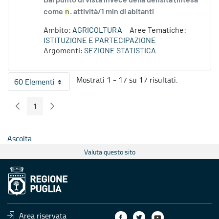
Dal punto di vista invece della densità (intesa
come
n
. attività/1 mln di abitanti
Ambito:
AGRICOLTURA
Aree Tematiche:
ISTITUZIONE E PARTECIPAZIONE
Argomenti:
SEZIONE STATISTICA
Mostrati 1 - 17 su 17 risultati.
60 Elementi
Per pagina
1
Pagina Precedente
Pagina Seguente
Pagina
Ascolta
Valuta questo sito
Area riservata